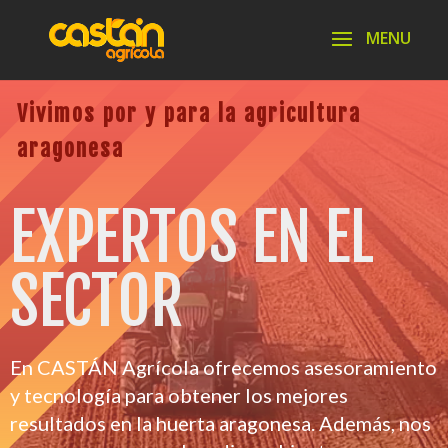
Vivimos por y para la agricultura
aragonesa
EXPERTOS EN EL
SECTOR
En CASTÁN Agrícola ofrecemos asesoramiento
y tecnología para obtener los mejores
resultados en la huerta aragonesa. Además, nos